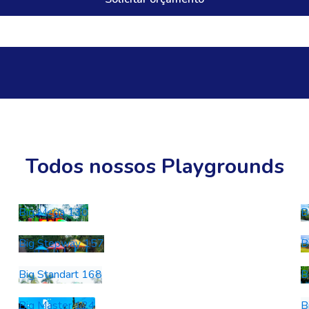
Todos nossos Playgrounds
Big Mega 130
B
Big Stepway 157
B
Big Standart 168
B
Big Master 124
B