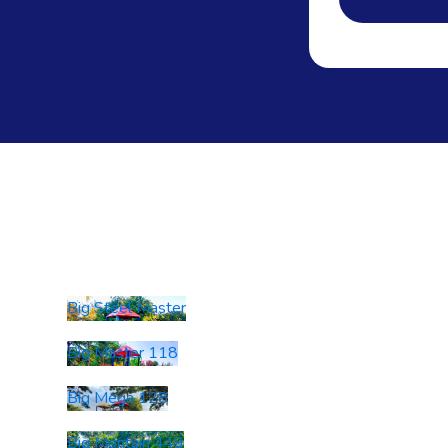
Big Steel Master
Big Master 118
Big Mega 128
Big Montain 449