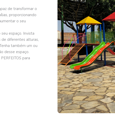
apaz de transformar o
lias, proporcionando
 aumentar o seu
 seu espaço. Invista
de diferentes alturas,
. Tenha também um ou
ção desse espaço.
ão PERFEITOS para