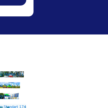
ig Master 121
ig Alffa 126
ig Max 111
ig Standart 174