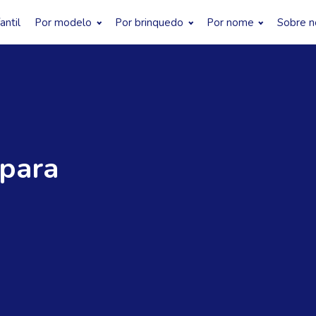
antil
Por modelo
Por brinquedo
Por nome
Sobre n
 para